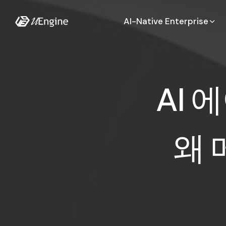
AI-Native Enterprise
AI
A
I
에
왜