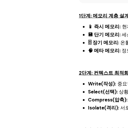
1단계: 메모리 계층 설
📱 즉시 메모리:
현
💾 단기 메모리:
세
🗄️ 장기 메모리:
온
🧠 메타 메모리:
정
2단계: 컨텍스트 최적
Write(작성):
중요
Select(선택):
상황
Compress(압축)
Isolate(격리):
서