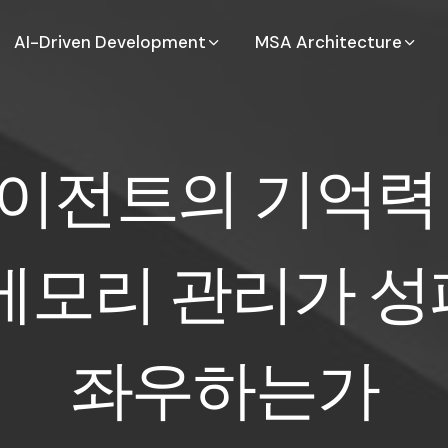
AI-Driven Development
MSA Architecture
 에이전트의 기억력
이
전
트
의
기
억
력
메
모
리
관
리
가
성
좌
우
하
는
가