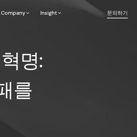
Company
Insight
문의하기
 혁명: 왜 메모
혁
명
:
패
를