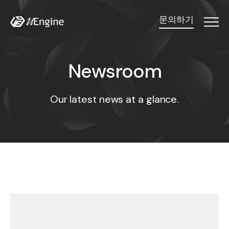
문의하기
Menu
Newsroom
N
e
w
s
r
o
o
m
Our latest news at a glance.