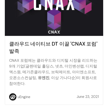
클라우드 네이티브 DT 이끌 'CNAX 포럼'
발족
CNAX 포럼에는 클라우드와 디지털 시장을 리드하는
9개 기업(글렌데일 홀딩스, 넷츠, 더인벤션랩, 디지털
엑스원, 메가존클라우드, 브릭메이트, 아이엔소프트,
오픈소스컨설팅,
유엔진
, 이상 가나다순)이 회원사로
참여한다.
June 23, 2021
uEngine