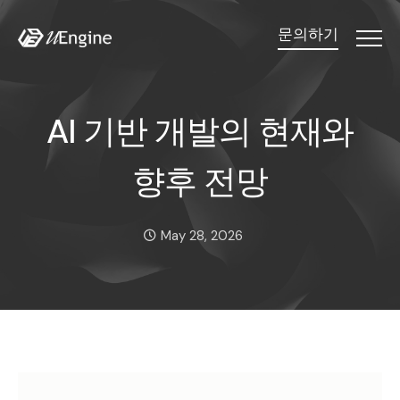
문의하기
Menu
AI 기반 개발의 현재와 
A
I
기
반
개
발
의
현
재
와
향
후
전
망
Date:
May 28, 2026