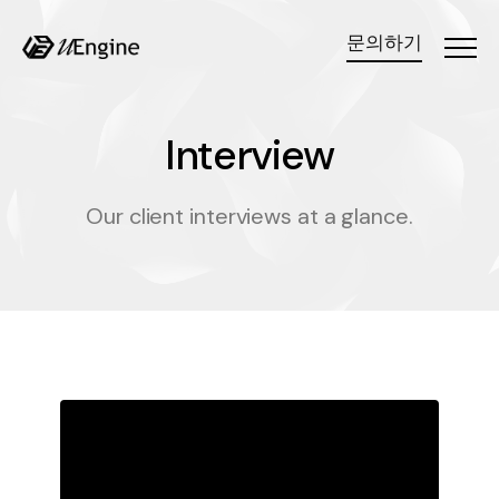
문의하기
Menu
Interview
I
n
t
e
r
v
i
e
w
Our client interviews at a glance.