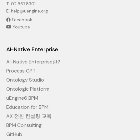
T.
02.567.8301
E.
help@uengine.org
Facebook
Youtube
AI-Native Enterprise
AI-Native Enterprise란?
Process GPT
Ontology Studio
Ontologic Platform
uEngine6 BPM
Education for BPM
AX 전환 컨설팅 교육
BPM Consulting
GitHub