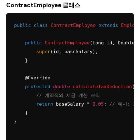
ContractEmployee 클래스
public
class
ContractEmployee
extends
Employ
public
ContractEmployee
(Long id, Double 
super
(id, baseSalary);

    }

@Override
protected
double
calculateTaxDeduction
()
 
// 계약직의 세금 계산 로직
return
 baseSalary * 
0.05
; 
// 예시: 기
    }
