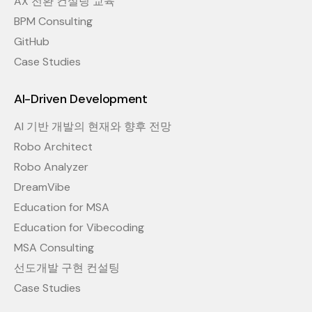
AX 전환 컨설팅 교육
BPM Consulting
GitHub
Case Studies
AI-Driven Development
AI 기반 개발의 현재와 향후 전망
Robo Architect
Robo Analyzer
DreamVibe
Education for MSA
Education for Vibecoding
MSA Consulting
선도개발 구현 컨설팅
Case Studies