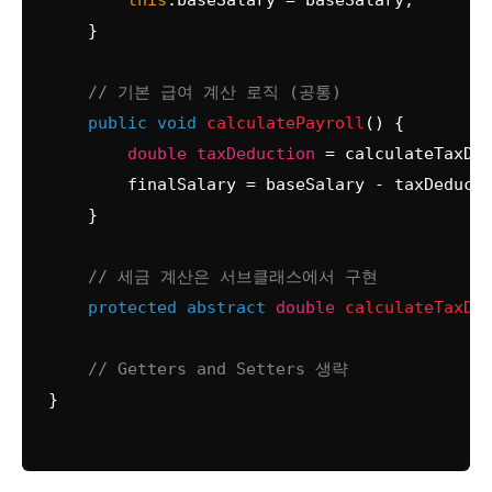
this
.baseSalary = baseSalary;

    }

// 기본 급여 계산 로직 (공통)
public
void
calculatePayroll
()
 {

double
taxDeduction
=
 calculateTaxDed
        finalSalary = baseSalary - taxDeducti
    }

// 세금 계산은 서브클래스에서 구현
protected
abstract
double
calculateTaxDe
// Getters and Setters 생략