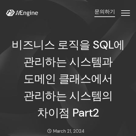
문의하기
Menu
비즈니스 로직을 SQL에 
비
즈
니
스
로
직
을
S
Q
L
에
관
리
하
는
시
스
템
과
도
메
인
클
래
스
에
서
관
리
하
는
시
스
템
의
차
이
점
P
a
r
t
2
Date:
March 21, 2024