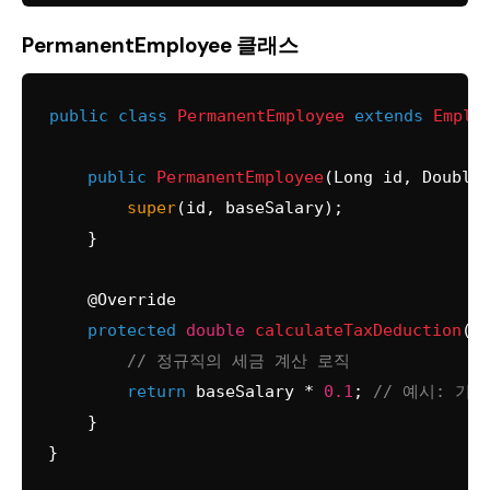
PermanentEmployee 클래스
public
class
PermanentEmployee
extends
Emplo
public
PermanentEmployee
(Long id, Double
super
(id, baseSalary);

    }

@Override
protected
double
calculateTaxDeduction
()
 
// 정규직의 세금 계산 로직
return
 baseSalary * 
0.1
; 
// 예시: 기본
    }
