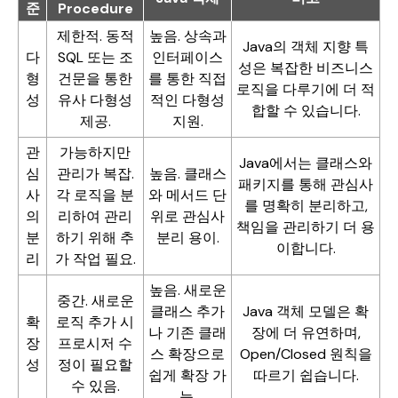
준
Procedure
제한적. 동적
높음. 상속과
Java의 객체 지향 특
다
SQL 또는 조
인터페이스
성은 복잡한 비즈니스
형
건문을 통한
를 통한 직접
로직을 다루기에 더 적
성
유사 다형성
적인 다형성
합할 수 있습니다.
제공.
지원.
관
가능하지만
Java에서는 클래스와
심
관리가 복잡.
높음. 클래스
패키지를 통해 관심사
사
각 로직을 분
와 메서드 단
를 명확히 분리하고,
의
리하여 관리
위로 관심사
책임을 관리하기 더 용
분
하기 위해 추
분리 용이.
이합니다.
리
가 작업 필요.
높음. 새로운
중간. 새로운
클래스 추가
Java 객체 모델은 확
확
로직 추가 시
나 기존 클래
장에 더 유연하며,
장
프로시저 수
스 확장으로
Open/Closed 원칙을
성
정이 필요할
쉽게 확장 가
따르기 쉽습니다.
수 있음.
능.