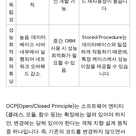
인 개발 가
드 재사용성이 높습니
독
적.
능.
다.
립
성
성
능
높음. 데이터
Stored Procedure는
중간. ORM
최
베이스 서버
데이터베이스와 밀접
사용 시 성능
적
내부에서 실
하게 작동하기 때문에,
최적화가 필
화
행되어 네트
특정 케이스에서 성능
요할 수 있
와
워크 오버헤
이점을 제공할 수 있습
음.
튜
드 감소.
니다.
닝
OCP(Open/Closed Principle)는 소프트웨어 엔티티
(클래스, 모듈, 함수 등)는 확장에는 열려 있어야 하지
만, 변경에는 닫혀 있어야 한다는 객체 지향 설계 원칙
중 하나입니다. 즉, 기존의 코드를 변경하지 않으면서