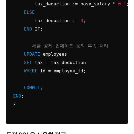
        tax_deduction :
=
 base_salary 
*
0.1
;

ELSE
        tax_deduction :
=
0
;

END
 IF;

-- 세금 공제 업데이트 등의 후속 처리
UPDATE
 employees

SET
 tax 
=
 tax_deduction

WHERE
 id 
=
 employee_id;

COMMIT
END
/