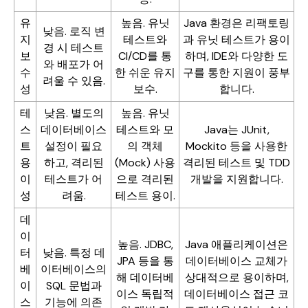
유
높음. 유닛
Java 환경은 리팩토링
낮음. 로직 변
지
테스트와
과 유닛 테스트가 용이
경 시 테스트
보
CI/CD를 통
하며, IDE와 다양한 도
와 배포가 어
수
한 쉬운 유지
구를 통한 지원이 풍부
려울 수 있음.
성
보수.
합니다.
테
낮음. 별도의
높음. 유닛
스
데이터베이스
테스트와 모
Java는 JUnit,
트
설정이 필요
의 객체
Mockito 등을 사용한
용
하고, 격리된
(Mock) 사용
격리된 테스트 및 TDD
이
테스트가 어
으로 격리된
개발을 지원합니다.
성
려움.
테스트 용이.
데
이
높음. JDBC,
Java 애플리케이션은
터
낮음. 특정 데
JPA 등을 통
데이터베이스 교체가
베
이터베이스의
해 데이터베
상대적으로 용이하며,
이
SQL 문법과
이스 독립적
데이터베이스 접근 코
스
기능에 의존