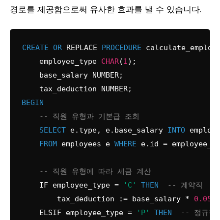
경로를 제공함으로써 유사한 효과를 낼 수 있습니다.
CREATE
OR
 REPLACE 
PROCEDURE
 calculate_employ
    employee_type 
CHAR
(
1
);

    base_salary NUMBER;

BEGIN
-- 직원 유형과 기본급 조회
SELECT
 e.type, e.base_salary 
INTO
 employe
FROM
 employees e 
WHERE
 e.id 
=
 employee_id
-- 직원 유형에 따라 세금 계산
    IF employee_type 
=
'C'
THEN
-- 계약직
        tax_deduction :
=
 base_salary 
*
0.05
;

    ELSIF employee_type 
=
'P'
THEN
-- 정규직