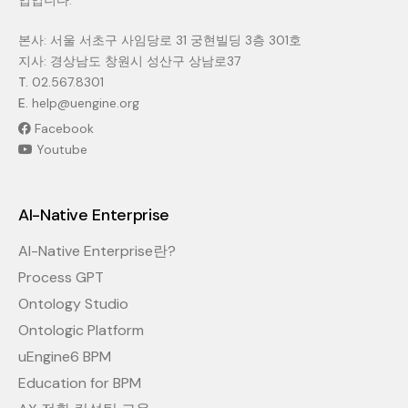
본사: 서울 서초구 사임당로 31 궁현빌딩 3층 301호
지사: 경상남도 창원시 성산구 상남로37
T.
02.567.8301
E.
help@uengine.org
Facebook
Youtube
AI-Native Enterprise
AI-Native Enterprise란?
Process GPT
Ontology Studio
Ontologic Platform
uEngine6 BPM
Education for BPM