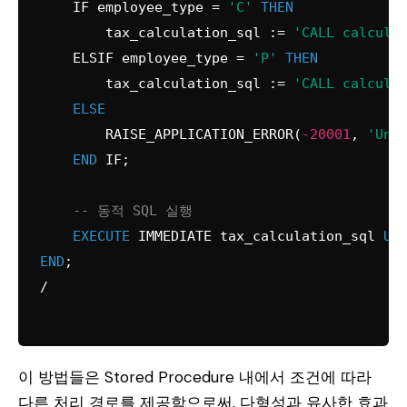
    IF employee_type 
=
'C'
THEN
        tax_calculation_sql :
=
'CALL calcula
    ELSIF employee_type 
=
'P'
THEN
        tax_calculation_sql :
=
'CALL calcula
ELSE
        RAISE_APPLICATION_ERROR(
-20001
, 
'Unk
END
 IF;

-- 동적 SQL 실행
EXECUTE
 IMMEDIATE tax_calculation_sql 
US
END
/
이 방법들은 Stored Procedure 내에서 조건에 따라
다른 처리 경로를 제공함으로써, 다형성과 유사한 효과