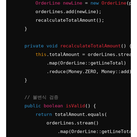
OrderLine
newLine
=
new
OrderLine
(pro
        orderLines.add(newLine);

        recalculateTotalAmount();

    }

private
void
recalculateTotalAmount
()
 {

this
.totalAmount = orderLines.stream(
            .map(OrderLine::getLineTotal)

            .reduce(Money.ZERO, Money::add);

    }

// 불변식 검증
public
boolean
isValid
()
 {

return
 totalAmount.equals(

            orderLines.stream()

                .map(OrderLine::getLineTotal)