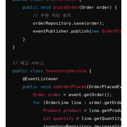
public
void
placeOrder
(Order order)
 {

// 주문 처리 로직
        orderRepository.save(order);

        eventPublisher.publish(
new
OrderPlac
    }

}

// 재고 서비스
public
class
InventoryService
 {

@EventListener
public
void
onOrderPlaced
(OrderPlacedEve
Order
order
=
 event.getOrder();

for
 (OrderLine line : order.getOrderL
Product
product
=
 line.getProduct
int
quantity
=
 line.getQuantity()
            inventoryRepository.decreaseStock