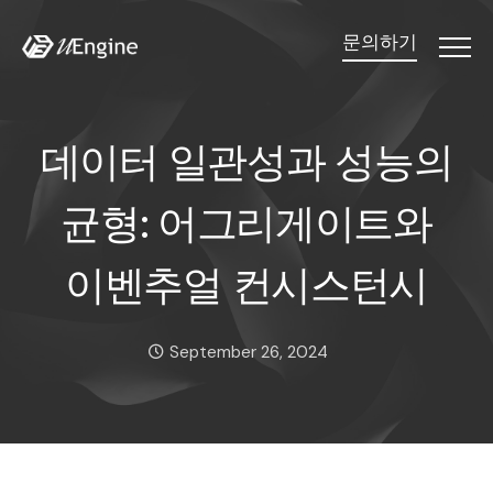
문의하기
Menu
데이터 일관성과 성능의 
데
이
터
일
관
성
과
성
능
의
균
형
:
어
그
리
게
이
트
와
이
벤
추
얼
컨
시
스
턴
시
Date:
September 26, 2024