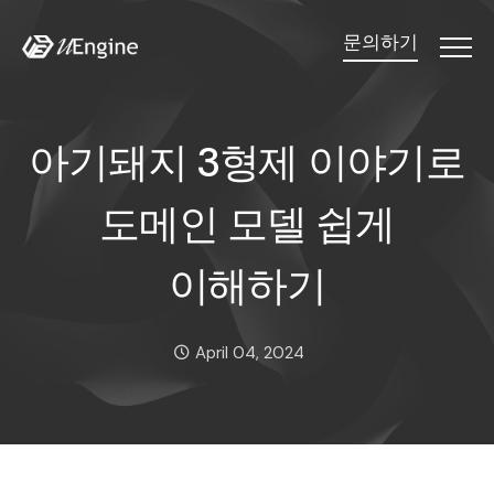
문의하기
Menu
아기돼지 3형제 이야기로 
아
기
돼
지
3
형
제
이
야
기
로
도
메
인
모
델
쉽
게
이
해
하
기
Date:
April 04, 2024