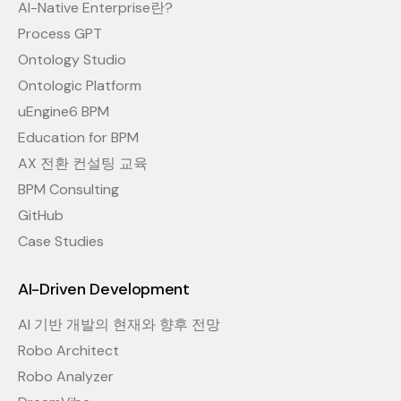
AI-Native Enterprise란?
Process GPT
Ontology Studio
Ontologic Platform
uEngine6 BPM
Education for BPM
AX 전환 컨설팅 교육
BPM Consulting
GitHub
Case Studies
AI-Driven Development
AI 기반 개발의 현재와 향후 전망
Robo Architect
Robo Analyzer